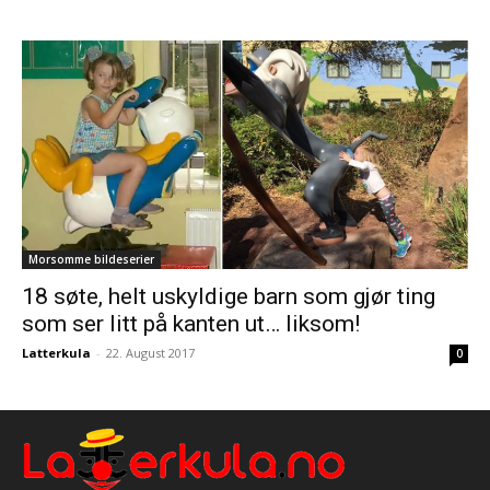
Morsomme bildeserier
18 søte, helt uskyldige barn som gjør ting
som ser litt på kanten ut… liksom!
Latterkula
-
22. August 2017
0