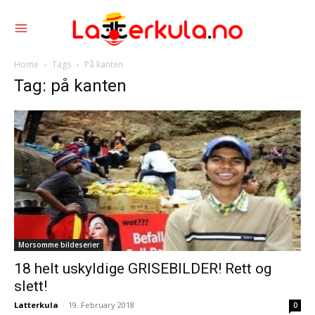
Home
Tags
På kanten
Tag: på kanten
Morsomme bildeserier
18 helt uskyldige GRISEBILDER! Rett og
slett!
Latterkula
-
19. February 2018
0