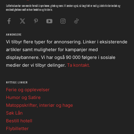
Latterkula.no har som eneste formål å spre humor, glede og moro. Vi ønsker også, så langt det er mulig, å dele historien bak og
omstendighetene rundt en hver hendelse og historie.
ANNONSERE
Vi tilbyr flere typer for annonsering. Linker i eksisterende
artikler samt muligheter for kampanjer med
displaybannere. Vi har også 90 000 følgere i sosiale
medier der vi tilbyr delinger.
Ta kontakt.
NYTTIGE LINKER
Ferie og opplevelser
Humor og Satire
Matoppskrifter, interiør og hage
Søk Lån
Bestill hotell
Flybilletter