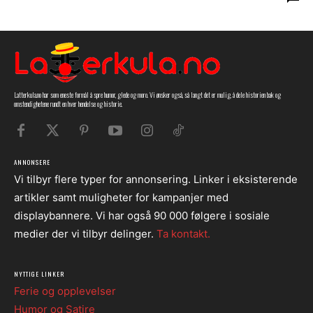
Latterkula.no har som eneste formål å spre humor, glede og moro. Vi ønsker også, så langt det er mulig, å dele historien bak og
omstendighetene rundt en hver hendelse og historie.
ANNONSERE
Vi tilbyr flere typer for annonsering. Linker i eksisterende
artikler samt muligheter for kampanjer med
displaybannere. Vi har også 90 000 følgere i sosiale
medier der vi tilbyr delinger.
Ta kontakt.
NYTTIGE LINKER
Ferie og opplevelser
Humor og Satire