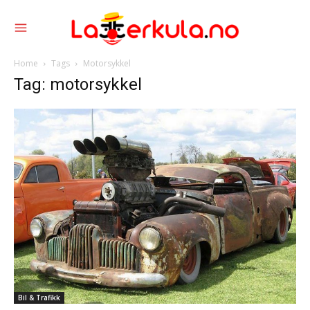
Home
Tags
Motorsykkel
Tag: motorsykkel
Bil & Trafikk