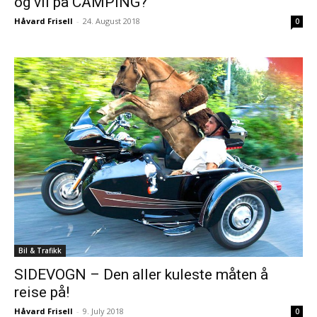
og vil på CAMPING?
Håvard Frisell
-
24. August 2018
0
Bil & Trafikk
SIDEVOGN – Den aller kuleste måten å
reise på!
Håvard Frisell
-
9. July 2018
0