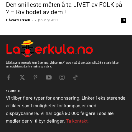
Den snilleste måten å ta LIVET av FOLK på
? – Riv hodet av dem !
Håvard Frisell
-
7. January 2019
0
Latterkula.no har som eneste formål å spre humor, glede og moro. Vi ønsker også, så langt det er mulig, å dele historien bak og
omstendighetene rundt en hver hendelse og historie.
ANNONSERE
Vi tilbyr flere typer for annonsering. Linker i eksisterende
artikler samt muligheter for kampanjer med
displaybannere. Vi har også 90 000 følgere i sosiale
medier der vi tilbyr delinger.
Ta kontakt.