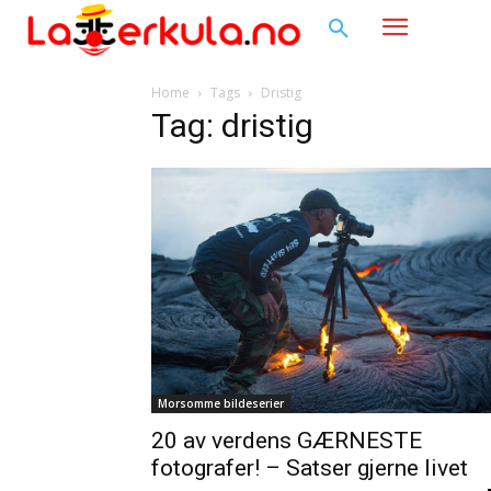
Home
Tags
Dristig
Tag: dristig
Morsomme bildeserier
20 av verdens GÆRNESTE
fotografer! – Satser gjerne livet