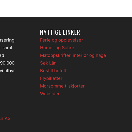
NYTTIGE LINKER
nsering.
Ferie og opplevelser
er samt
Humor og Satire
ed
Matoppskrifter, interiør og hage
 90 000
Søk Lån
i tilbyr
Bestill hotell
Flybilletter
Morsomme t-skjorter
Websider
ur AS