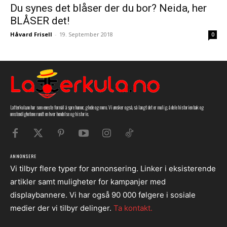
Du synes det blåser der du bor? Neida, her
BLÅSER det!
Håvard Frisell
-
19. September 2018
0
Latterkula.no har som eneste formål å spre humor, glede og moro. Vi ønsker også, så langt det er mulig, å dele historien bak og
omstendighetene rundt en hver hendelse og historie.
ANNONSERE
Vi tilbyr flere typer for annonsering. Linker i eksisterende
artikler samt muligheter for kampanjer med
displaybannere. Vi har også 90 000 følgere i sosiale
medier der vi tilbyr delinger.
Ta kontakt.