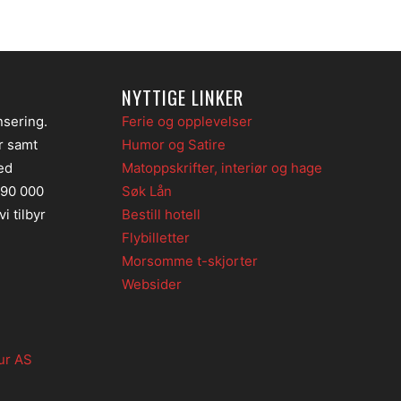
NYTTIGE LINKER
nsering.
Ferie og opplevelser
er samt
Humor og Satire
ed
Matoppskrifter, interiør og hage
 90 000
Søk Lån
i tilbyr
Bestill hotell
Flybilletter
Morsomme t-skjorter
Websider
ur AS