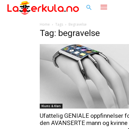
Home
Tags
Begravelse
Tag: begravelse
Klums & Kløn
Ufattelig GENIALE oppfinnelser f
den AVANSERTE mann og kvinne