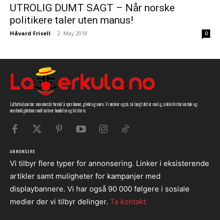
UTROLIG DUMT SAGT – Når norske
politikere taler uten manus!
Håvard Frisell
-
2. May 2018
0
Latterkula.no har som eneste formål å spre humor, glede og moro. Vi ønsker også, så langt det er mulig, å dele historien bak og
omstendighetene rundt en hver hendelse og historie.
ANNONSERE
Vi tilbyr flere typer for annonsering. Linker i eksisterende
artikler samt muligheter for kampanjer med
displaybannere. Vi har også 90 000 følgere i sosiale
medier der vi tilbyr delinger.
Ta kontakt.