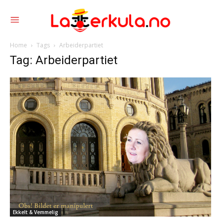
Home
Tags
Arbeiderpartiet
Tag: Arbeiderpartiet
Ekkelt & Vemmelig