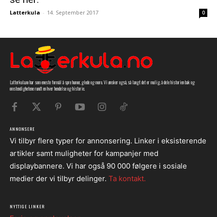
Latterkula
-
14. September 2017
0
Latterkula.no har som eneste formål å spre humor, glede og moro. Vi ønsker også, så langt det er mulig, å dele historien bak og
omstendighetene rundt en hver hendelse og historie.
ANNONSERE
Vi tilbyr flere typer for annonsering. Linker i eksisterende
artikler samt muligheter for kampanjer med
displaybannere. Vi har også 90 000 følgere i sosiale
medier der vi tilbyr delinger.
Ta kontakt.
NYTTIGE LINKER