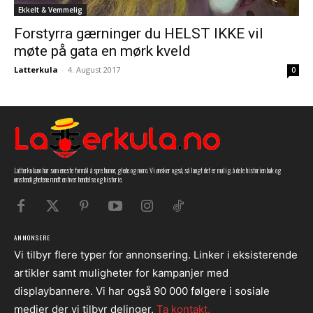
Ekkelt & Vemmelig
Forstyrra gærninger du HELST IKKE vil
møte på gata en mørk kveld
Latterkula
-
4. August 2017
0
Latterkula.no har som eneste formål å spre humor, glede og moro. Vi ønsker også, så langt det er mulig, å dele historien bak og
omstendighetene rundt en hver hendelse og historie.
ANNONSERE
Vi tilbyr flere typer for annonsering. Linker i eksisterende
artikler samt muligheter for kampanjer med
displaybannere. Vi har også 90 000 følgere i sosiale
medier der vi tilbyr delinger.
Ta kontakt.