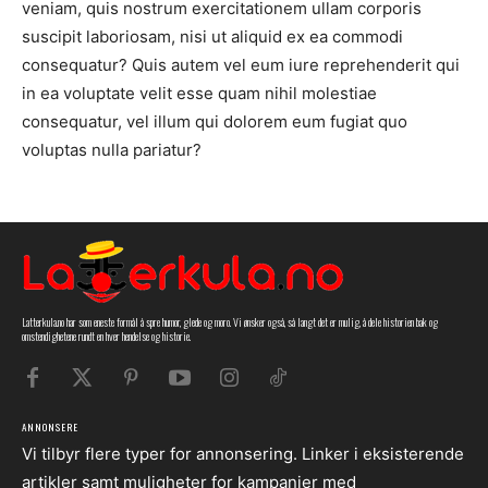
veniam, quis nostrum exercitationem ullam corporis
suscipit laboriosam, nisi ut aliquid ex ea commodi
consequatur? Quis autem vel eum iure reprehenderit qui
in ea voluptate velit esse quam nihil molestiae
consequatur, vel illum qui dolorem eum fugiat quo
voluptas nulla pariatur?
Latterkula.no har som eneste formål å spre humor, glede og moro. Vi ønsker også, så langt det er mulig, å dele historien bak og
omstendighetene rundt en hver hendelse og historie.
ANNONSERE
Vi tilbyr flere typer for annonsering. Linker i eksisterende
artikler samt muligheter for kampanjer med